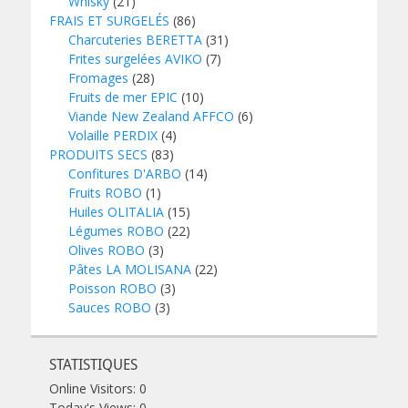
Whisky
(21)
FRAIS ET SURGELÉS
(86)
Charcuteries BERETTA
(31)
Frites surgelées AVIKO
(7)
Fromages
(28)
Fruits de mer EPIC
(10)
Viande New Zealand AFFCO
(6)
Volaille PERDIX
(4)
PRODUITS SECS
(83)
Confitures D'ARBO
(14)
Fruits ROBO
(1)
Huiles OLITALIA
(15)
Légumes ROBO
(22)
Olives ROBO
(3)
Pâtes LA MOLISANA
(22)
Poisson ROBO
(3)
Sauces ROBO
(3)
STATISTIQUES
Online Visitors:
0
Today's Views:
0